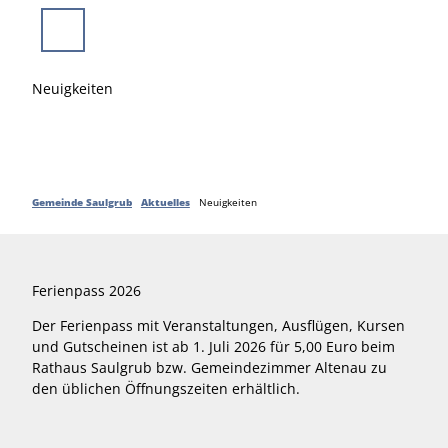
Z
u
Suche
Menü
m
I
Neuigkeiten
n
h
a
l
t
Gemeinde Saulgrub
Aktuelles
Neuigkeiten
Ferienpass 2026
Der Ferienpass mit Veranstaltungen, Ausflügen, Kursen
und Gutscheinen ist ab 1. Juli 2026 für 5,00 Euro beim
Rathaus Saulgrub bzw. Gemeindezimmer Altenau zu
den üblichen Öffnungszeiten erhältlich.