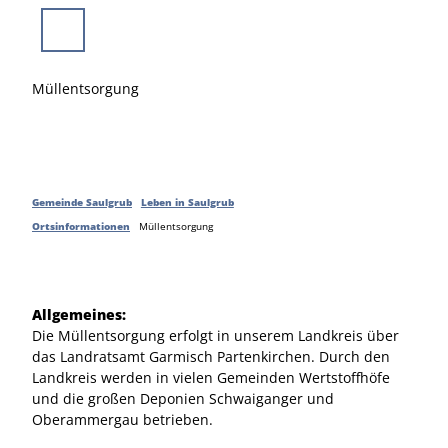
Z
u
Suche
Menü
m
I
Müllentsorgung
n
h
a
l
t
Gemeinde Saulgrub
Leben in Saulgrub
Ortsinformationen
Müllentsorgung
Allgemeines:
Die Müllentsorgung erfolgt in unserem Landkreis über
das Landratsamt Garmisch Partenkirchen. Durch den
Landkreis werden in vielen Gemeinden Wertstoffhöfe
und die großen Deponien Schwaiganger und
Oberammergau betrieben.