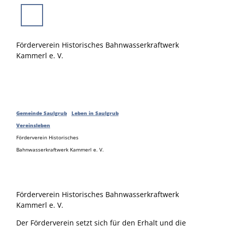
Z
u
Suche
Menü
m
I
Förderverein Historisches Bahnwasserkraftwerk
n
Kammerl e. V.
h
a
l
t
Gemeinde Saulgrub
Leben in Saulgrub
Vereinsleben
Förderverein Historisches
Bahnwasserkraftwerk Kammerl e. V.
Förderverein Historisches Bahnwasserkraftwerk
Kammerl e. V.
Der Förderverein setzt sich für den Erhalt und die